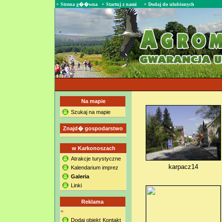
+ Strona g��wna
+ Startuj z nami
+ Dodaj do ulubionych
Na mapie
Szukaj na mapie
Znajd� gospodarstwo
w Karkonoszach
Atrakcje turystyczne
karpacz14
Kalendarium imprez
Galeria
Linki
Reklama
=
Dodaj obiekt
Kontakt