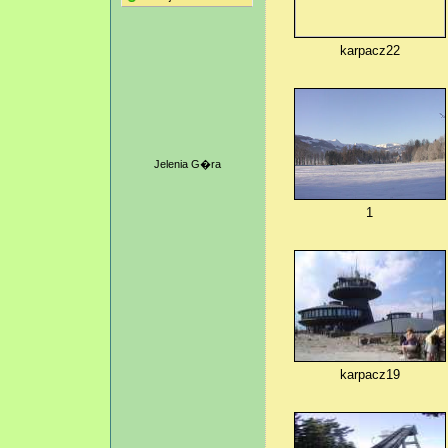
karpacz22
Jelenia G�ra
1
karpacz19