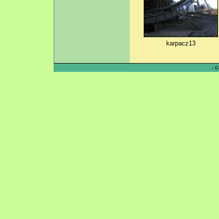
karpacz13
-
C